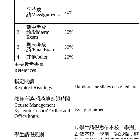
平時成
1
20%
績/Asssignments
期中考成
2
績/Midterm
30%
Exam
期末考成
3
30%
績/Final Exam
4
其他/other
20%
主要參考書目
References
指定閱讀
Handouts or slides designed and 
Required Readings
教師座談/晤談地點與時間
Course Management
By appointment
SystemInstructor' Office and
Office hours
1. 學生請假悉依本校「學
2. 依本校「學則」第33條
學生請假規則