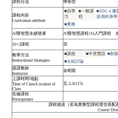
課程分流
學術型
■自學
■一般課
■SDG 
課程內容
力
程
提倡終身學
Curriculum attribute
■實務
AI暨智慧永續發展
AI暨智慧課程:
AI入門課程
永
16+2課程
否
■講授
■中英雙語
■創
教學方法
Instructional Strategies
■分組討論
授課教師
金昭龍
Instructor
上課時間/地點
五.2,3(115)
Time of Class/Location of
Class
先修課程
Prerequisites
課程描述（若為實務型課程需含搭配
Course Desc