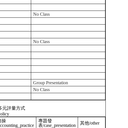
No Class
No Class
Group Presentation
No Class
多元評量方式
olicy
務操
專題發
其他/other
ccounting_practice
表/case_presentation