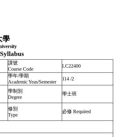
大學
iversity
Syllabus
課號
LC22400
Course Code
學年/學期
114
/
2
Academic Yeas/Semester
學制別
學士班
Degree
修別
必修 Required
Type