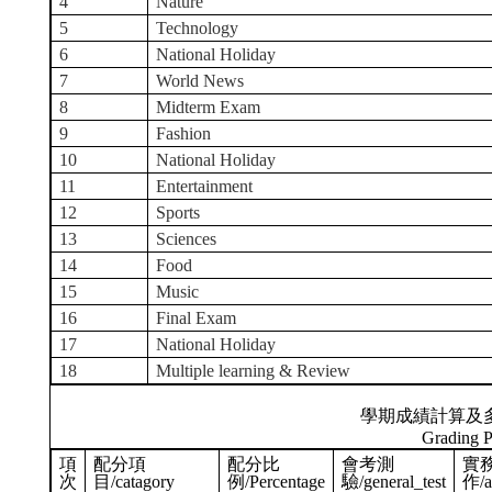
4
Nature
5
Technology
6
National Holiday
7
World News
8
Midterm Exam
9
Fashion
10
National Holiday
11
Entertainment
12
Sports
13
Sciences
14
Food
15
Music
16
Final Exam
17
National Holiday
18
Multiple learning & Review
學期成績計算及
Grading P
項
配分項
配分比
會考測
實
次
目/catagory
例/Percentage
驗/general_test
作/a