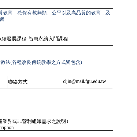
4 優質教育：確保有教無類、公平以及高品質的教育，及
習
續發展課程:
智慧永續入門課程
新教法(各種改良傳統教學之方式皆包含)
cljin@mail.fgu.edu.tw
聯絡方式
產業界或非營利組織需求之說明）
ription