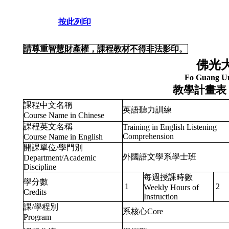
按此列印
請尊重智慧財產權，課程教材不得非法影印。
佛光
Fo Guang Un
教學計畫表
課程中文名稱
英語聽力訓練
Course Name in Chinese
課程英文名稱
Training in English Listening
Comprehension
Course Name in English
開課單位/學門別
外國語文學系學士班
Department/Academic
Discipline
每週授課時數
學分數
1
2
Weekly Hours of
Credits
Instruction
課/學程別
系核心Core
Program